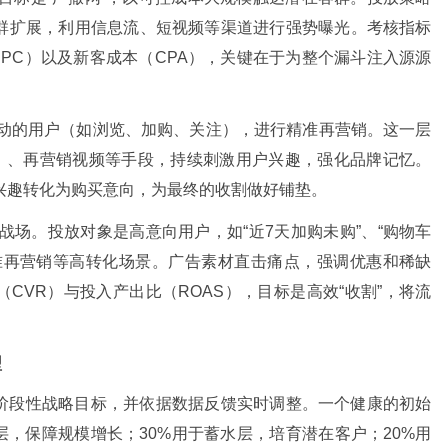
群扩展，利用信息流、短视频等渠道进行强势曝光。考核指标
CPC）以及新客成本（CPA），关键在于为整个漏斗注入源源
动的用户（如浏览、加购、关注），进行精准再营销。这一层
A）、再营销视频等手段，持续刺激用户兴趣，强化品牌记忆。
兴趣转化为购买意向，为最终的收割做好铺垫。
战场。投放对象是高意向用户，如“近7天加购未购”、“购物车
准再营销等高转化场景。广告素材直击痛点，强调优惠和稀缺
CVR）与投入产出比（ROAS），目标是高效“收割”，将流
型
阶段性战略目标，并依据数据反馈实时调整。一个健康的初始
拉新层，保障规模增长；30%用于蓄水层，培育潜在客户；20%用