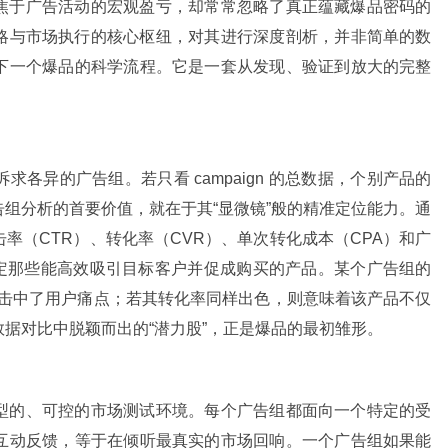
焦于广告活动的宏观盈亏，却常常忽略了真正蕴藏爆品密码的
略与市场执行的核心枢纽，对其进行深度剖析，并非简单的数
下一个爆品的科学流程。它是一套从发现、验证到放大的完整
各异的广告组。若只看 campaign 的总数据，个别产品的
组分析的首要价值，就在于其“显微镜”般的精准定位能力。通
率（CTR）、转化率（CVR）、单次转化成本（CPA）和广
锁定那些能高效吸引目标客户并促成购买的产品。某个广告组的
精准击中了用户痛点；若其转化率同样出色，则意味着该产品不仅
据对比中脱颖而出的“潜力股”，正是爆品的最初雏形。
型的、可控的市场测试环境。每个广告组都面向一个特定的受
互动反馈，等于在倾听最真实的市场回响。一个广告组如果能