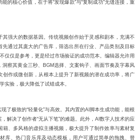
能的核心价值，在于将“发现爆款”与“复制成功”无缝连接，重
势在于其强大的数据基因。传统视频创作始于灵感和剧本，充满不
用户首先通过其庞大的广告库，筛选出所在行业、产品类别及目标
频不仅仅是参考，更是经过市场验证的成功范本。编辑器允许用
，洞察其黄金三秒、BGM选择、文案钩子、画面节奏及字幕风
次创作或微创新，从根本上提升了新视频的潜在成功率，将广
科学实验，极大降低了试错成本。
术实现了极致的“轻量化”与高效。其内置的AI脚本生成功能，能根
，解决了创作者“无从下笔”的难题。此外，AI数字人技术的应
国籍、多风格的虚拟主播视频，极大提升了制作效率与素材复
素材库、热门音乐库及动态模板，用户可通过简单的拖拽、替