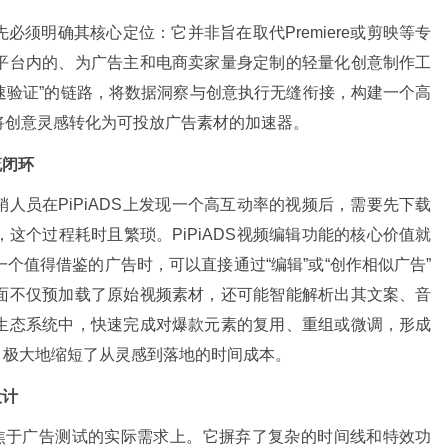
先必须明确其核心定位：它并非旨在取代Premiere或剪映等专
平台内的、为广告主和电商卖家量身定制的轻量化创意制作工
快速验证”的链路，将数据洞察与创意执行无缝衔接，构建一个高
将创意灵感转化为可投放广告素材的加速器。
流闭环
人员在PiPiADS上发现一个高互动率的视频后，需要先下载
这个过程耗时且繁琐。PiPiADS视频编辑功能的核心价值就
个值得借鉴的广告时，可以直接通过“编辑”或“创作相似广告”
面不仅预加载了原始视频素材，还可能智能解析出其文案、音
生态系统中，快速完成对爆款元素的复用、重组或微调，形成
闭环，极大地缩短了从灵感到落地的时间成本。
设计
聚焦于广告测试的实际需求上。它摒弃了复杂的时间线和特效功